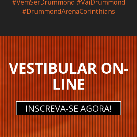
#VemSerDrummond #VaiDrummond
#DrummondArenaCorinthians
VESTIBULAR ON-
LINE
INSCREVA-SE AGORA!